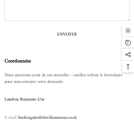
Mo
som
Pro
ré
Lie
con
Coordonnées
ver
Ret
les
Nous aimerions avoir de vos nouvelles - veuillez utiliser le formulaire
en
rés
pour nous envoyer votre demande.
hau
soc
de
la
Londres, Royaume-Uni
pag
E-mail:
bookings@edithwilliamsmua.co.uk