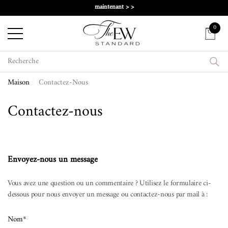
maintenant > >
er
er
Réservez un cours avec Self-Made Beauty Skl - Réservez maintenant >
0
Nous prenons des réservations pour les mariages pour 2024 - Réservez
maintenant > >
0 arti
Réservez un cours avec Self-Made Beauty Skl - Réservez maintenant >
Maison
Contactez-Nous
Contactez-nous
Envoyez-nous un message
Vous avez une question ou un commentaire ? Utilisez le formulaire ci-
dessous pour nous envoyer un message ou contactez-nous par mail à :
Nom*