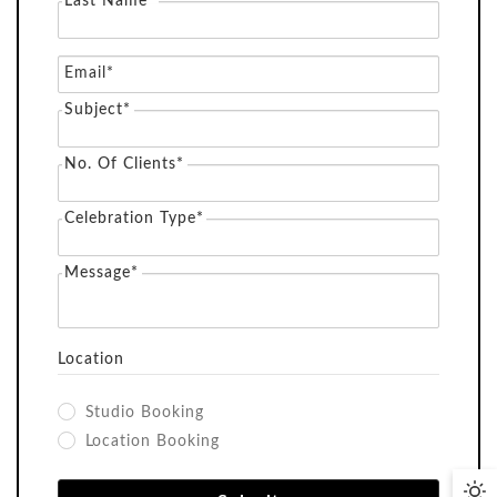
Last Name*
Email*
Subject*
No. Of Clients*
Celebration Type*
Message*
Location
Titre Du Produit
Titre Du Pr
Studio Booking
el
Prix habituel
Pri
£19.99
£19.9
Location Booking