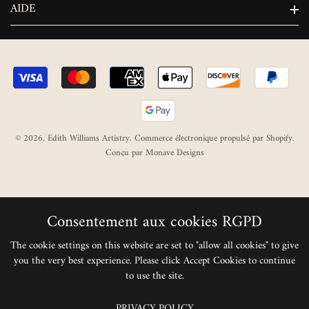
Instagram
AIDE
Courriel : bookings@edithwilliamsmua.co.uk
Contactez-Nous
Politique De Confidentialité
Conditions Générales
© 2026,
Edith Williams Artistry
.
Commerce électronique propulsé par Shopify
.
Conçu par Monave Designs
Consentement aux cookies RGPD
The cookie settings on this website are set to "allow all cookies" to give
you the very best experience. Please click Accept Cookies to continue
to use the site.
PRIVACY POLICY